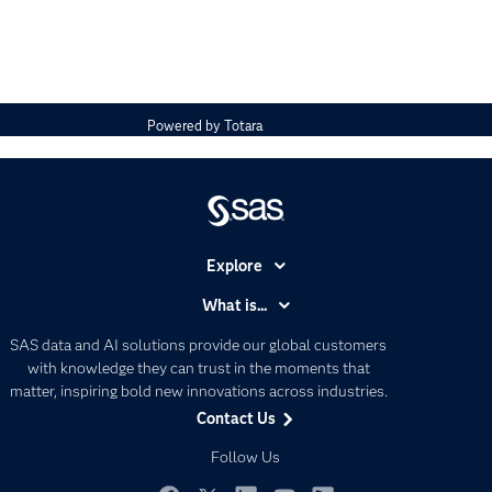
Powered by
Totara
Explore
Accessibility
What is...
Careers
Analytics
SAS data and AI solutions provide our global customers
Certification
Artificial Intelligence
with knowledge they can trust in the moments that
Communities
matter, inspiring bold new innovations across industries.
Data Management
Contact Us
Company
Data Science
Data Management
Follow Us
Generative AI
Developers
Responsible Innovation