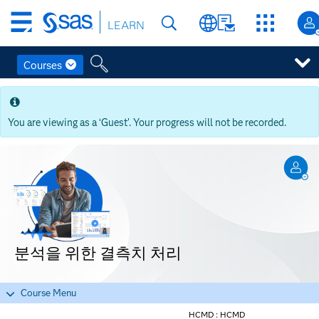
Skip
LEARN
to
main
content
Courses
Skip
to
main
You are viewing as a ‘Guest’. Your progress will not be recorded.
content
분석을 위한 결측치 처리
Course Menu
HCMD :
HCMD