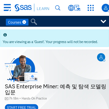
Skip
LEARN
to
main
content
Courses
Skip
to
main
You are viewing as a ‘Guest’. Your progress will not be recorded.
content
SAS Enterprise Miner: 예측 및 탐색 모델링
입문
7h 18m + Hands-On Practice
START FREE TRIAL