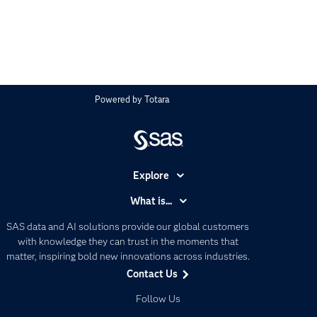
Powered by
Totara
Explore
Accessibility
What is...
Careers
Analytics
SAS data and AI solutions provide our global customers
Certification
Artificial Intelligence
with knowledge they can trust in the moments that
Communities
matter, inspiring bold new innovations across industries.
Data Management
Contact Us
Company
Data Science
Data Management
Follow Us
Generative AI
Developers