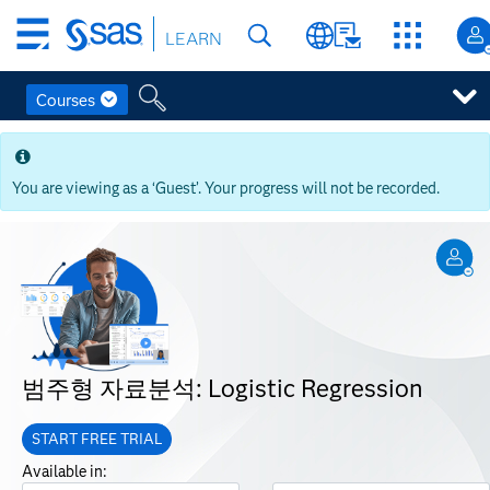
Skip
LEARN
to
main
content
Courses
Skip
to
main
You are viewing as a ‘Guest’. Your progress will not be recorded.
content
범주형 자료분석: Logistic Regression
START FREE TRIAL
Available in: