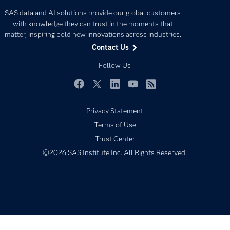
Careers
Analytics
SAS data and AI solutions provide our global customers
Certification
Artificial Intelligence
with knowledge they can trust in the moments that
Communities
matter, inspiring bold new innovations across industries.
Data Management
Contact Us
Company
Data Science
Data Management
Follow Us
Generative AI
Developers
Responsible Innovation
Documentation
Facebook
Twitter
LinkedIn
YouTube
RSS
For Educators
Privacy Statement
Events
Terms of Use
Industries
Trust Center
©2026 SAS Institute Inc. All Rights Reserved.
My SAS
Newsroom
Products
SAS Viya
Solutions
Students