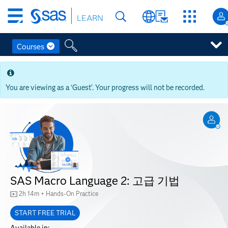
Skip
LEARN
to
main
content
Courses
Skip
to
main
You are viewing as a ‘Guest’. Your progress will not be recorded.
content
SAS Macro Language 2: 고급 기법
2h 14m + Hands-On Practice
START FREE TRIAL
Available in: