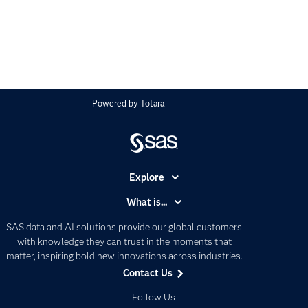
Powered by
Totara
Explore
Accessibility
What is...
Careers
Analytics
SAS data and AI solutions provide our global customers
Certification
Artificial Intelligence
with knowledge they can trust in the moments that
Communities
matter, inspiring bold new innovations across industries.
Data Management
Contact Us
Company
Data Science
Data Management
Follow Us
Generative AI